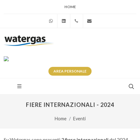
HOME
WhatsApp
Linkedin
+39 345 281 0246
info@watergas.it
AREA
PERSONALE
FIERE INTERNAZIONALI - 2024
Home
Eventi
Su Watergas sono presenti
2 fiere internazionali
del 2024.