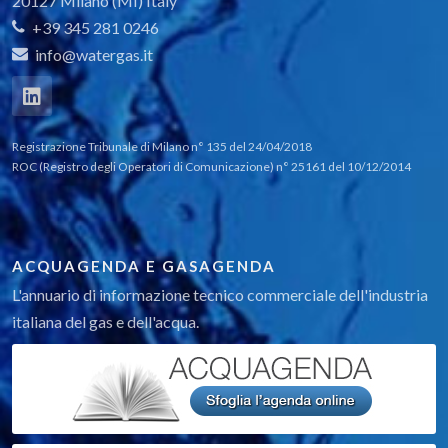
20127 Milano (MI) Italy
+39 345 281 0246
info@watergas.it
Registrazione Tribunale di Milano n° 135 del 24/04/2018
ROC (Registro degli Operatori di Comunicazione) n° 25161 del 10/12/2014
ACQUAGENDA E GASAGENDA
L'annuario di informazione tecnico commerciale dell'industria
italiana del gas e dell'acqua.