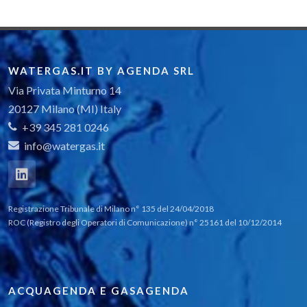
WATERGAS.IT BY AGENDA SRL
Via Privata Minturno 14
20127 Milano (MI) Italy
+39 345 281 0246
info@watergas.it
Registrazione Tribunale di Milano n° 135 del 24/04/2018
ROC (Registro degli Operatori di Comunicazione) n° 25161 del 10/12/2014
ACQUAGENDA E GASAGENDA