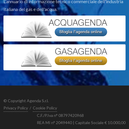
L'annuario di informazione tecnico commerciale dell'industria
italiana del gas e dell'acqua.
© Copyright Agenda S.r.l.
Privacy Policy
/
Cookie Policy
C.F./P.Iva n° 08797420968
REA MI n° 2049440 | Capitale Sociale € 10.000,00