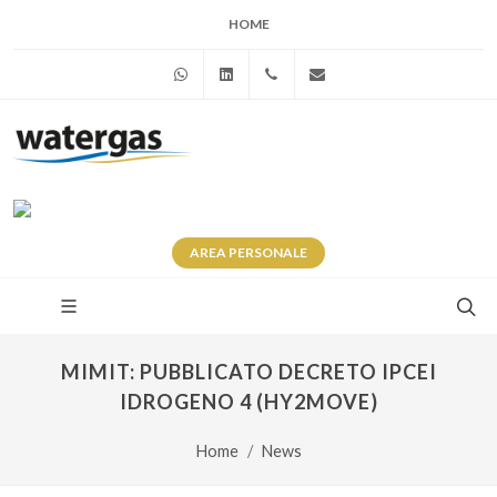
HOME
WhatsApp
Linkedin
+39 345 281 0246
info@watergas.it
AREA
PERSONALE
MIMIT: PUBBLICATO DECRETO IPCEI
IDROGENO 4 (HY2MOVE)
Home
News