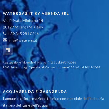
WATERGAS.IT BY AGENDA SRL
Via Privata Minturno 14
20127 Milano (MI) Italy
+39 345 281 0246
info@watergas.it
Registrazione Tribunale di Milano n° 135 del 24/04/2018
ROC (Registro degli Operatori di Comunicazione) n° 25161 del 10/12/2014
ACQUAGENDA E GASAGENDA
L'annuario di informazione tecnico commerciale dell'industria
italiana del gas e dell'acqua.