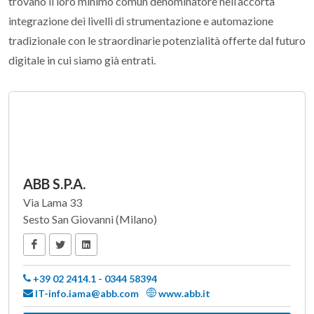
trovano il loro minimo comun denominatore nell’accorta
integrazione dei livelli di strumentazione e automazione
tradizionale con le straordinarie potenzialità offerte dal futuro
digitale in cui siamo già entrati.
ABB S.P.A.
Via Lama 33
Sesto San Giovanni (Milano)
+39 02 2414.1 - 0344 58394
IT-info.iama@abb.com
www.abb.it