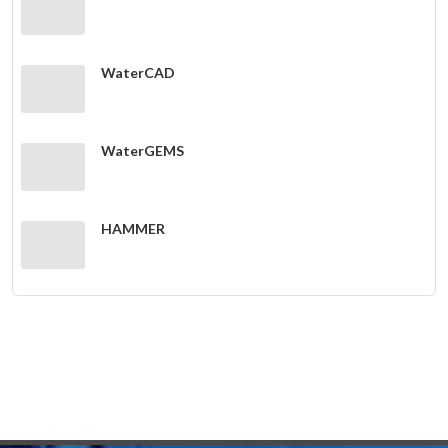
WaterCAD
WaterGEMS
HAMMER
SewerGEMS
Bentley Geo Web Publisher V8i