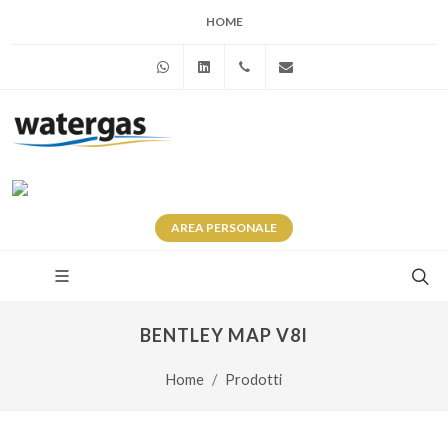
HOME
WhatsApp
Linkedin
+39 345 281 0246
info@watergas.it
AREA
PERSONALE
BENTLEY MAP V8I
Home
Prodotti