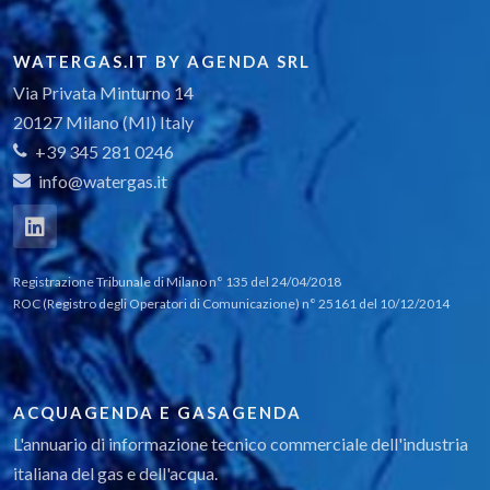
CivilStorm V8i
WATERGAS.IT BY AGENDA SRL
Via Privata Minturno 14
PondPack
20127 Milano (MI) Italy
+39 345 281 0246
info@watergas.it
FlowMaster
CulvertMaster
Registrazione Tribunale di Milano n° 135 del 24/04/2018
ROC (Registro degli Operatori di Comunicazione) n° 25161 del 10/12/2014
HEC-Pack
ACQUAGENDA E GASAGENDA
L'annuario di informazione tecnico commerciale dell'industria
italiana del gas e dell'acqua.