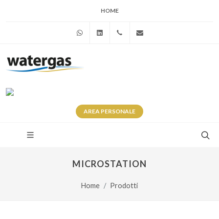
HOME
WhatsApp
Linkedin
+39 345 281 0246
info@watergas.it
AREA
PERSONALE
MICROSTATION
Home
Prodotti