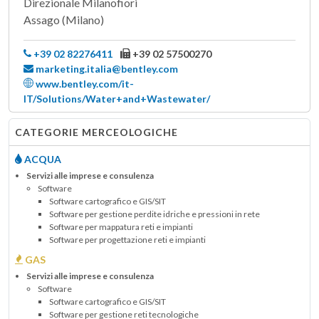
Direzionale Milanofiori
Assago (Milano)
+39 02 82276411
+39 02 57500270
marketing.italia@bentley.com
www.bentley.com/it-
IT/Solutions/Water+and+Wastewater/
CATEGORIE MERCEOLOGICHE
ACQUA
Servizi alle imprese e consulenza
Software
Software cartografico e GIS/SIT
Software per gestione perdite idriche e pressioni in rete
Software per mappatura reti e impianti
Software per progettazione reti e impianti
GAS
Servizi alle imprese e consulenza
Software
Software cartografico e GIS/SIT
Software per gestione reti tecnologiche