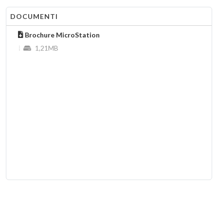
Bentley Geo Web Publisher V8i
DOCUMENTI
Brochure MicroStation
Bentley Map V8i
1,21MB
CivilStorm V8i
PondPack
FlowMaster
CulvertMaster