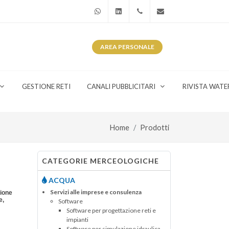
WhatsApp
Linkedin
+39 345 281 0246
info@watergas.it
AREA
PERSONALE
GESTIONE RETI
CANALI PUBBLICITARI
RIVISTA WATE
Home
Prodotti
CATEGORIE MERCEOLOGICHE
ACQUA
Servizi alle imprese e consulenza
zione
e,
Software
Software per progettazione reti e
impianti
Software per simulazione idraulica