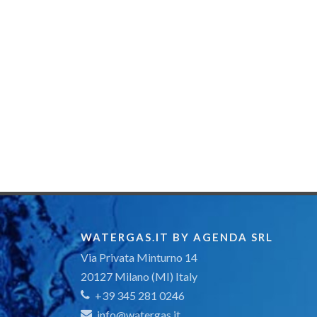
WATERGAS.IT BY AGENDA SRL
Via Privata Minturno 14
20127 Milano (MI) Italy
+39 345 281 0246
info@watergas.it