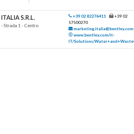
+39 02 82276411
+39 02
TALIA S.R.L.
57500270
- Strada 1 - Centro
marketing.italia@bentley.com
www.bentley.com/it-
IT/Solutions/Water+and+Waste