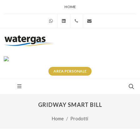
HOME
WhatsApp
Linkedin
+39 345 281 0246
info@watergas.it
AREA
PERSONALE
GRIDWAY SMART BILL
Home
Prodotti