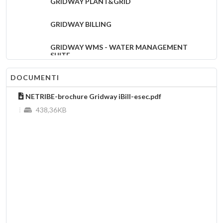
GRIDWAY PLANT&GRID
GRIDWAY BILLING
GRIDWAY WMS - WATER MANAGEMENT
SUITE
DOCUMENTI
Netribe Group su delibere ARERA
(639/2023/R/idr) e 637/2023/R/idr, Metodo
Tariffario idrico (MTI-4) e nuovi criteri di
NETRIBE-brochure Gridway iBill-esec.pdf
calcolo
438,36KB